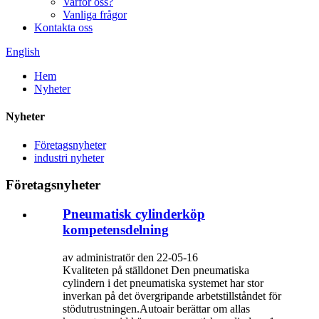
Varför oss?
Vanliga frågor
Kontakta oss
English
Hem
Nyheter
Nyheter
Företagsnyheter
industri nyheter
Företagsnyheter
Pneumatisk cylinderköp
kompetensdelning
av administratör den 22-05-16
Kvaliteten på ställdonet Den pneumatiska
cylindern i det pneumatiska systemet har stor
inverkan på det övergripande arbetstillståndet för
stödutrustningen.Autoair berättar om allas