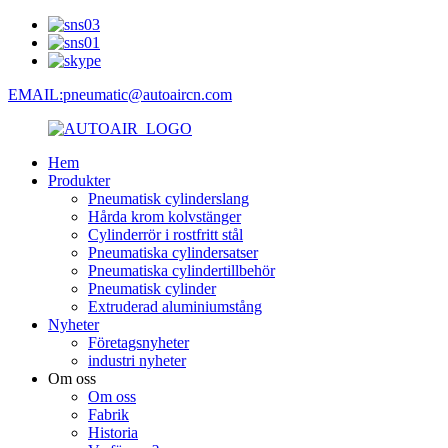
EMAIL:pneumatic@autoaircn.com
Hem
Produkter
Pneumatisk cylinderslang
Hårda krom kolvstänger
Cylinderrör i rostfritt stål
Pneumatiska cylindersatser
Pneumatiska cylindertillbehör
Pneumatisk cylinder
Extruderad aluminiumstång
Nyheter
Företagsnyheter
industri nyheter
Om oss
Om oss
Fabrik
Historia