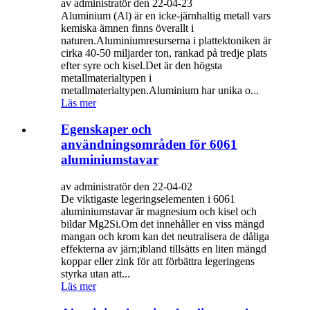
av administratör den 22-04-23
Aluminium (Al) är en icke-järnhaltig metall vars
kemiska ämnen finns överallt i
naturen.Aluminiumresurserna i plattektoniken är
cirka 40-50 miljarder ton, rankad på tredje plats
efter syre och kisel.Det är den högsta
metallmaterialtypen i
metallmaterialtypen.Aluminium har unika o...
Läs mer
Egenskaper och
användningsområden för 6061
aluminiumstavar
av administratör den 22-04-02
De viktigaste legeringselementen i 6061
aluminiumstavar är magnesium och kisel och
bildar Mg2Si.Om det innehåller en viss mängd
mangan och krom kan det neutralisera de dåliga
effekterna av järn;ibland tillsätts en liten mängd
koppar eller zink för att förbättra legeringens
styrka utan att...
Läs mer