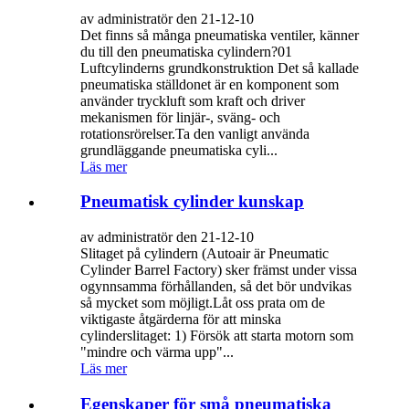
av administratör den 21-12-10
Det finns så många pneumatiska ventiler, känner
du till den pneumatiska cylindern?01
Luftcylinderns grundkonstruktion Det så kallade
pneumatiska ställdonet är en komponent som
använder tryckluft som kraft och driver
mekanismen för linjär-, sväng- och
rotationsrörelser.Ta den vanligt använda
grundläggande pneumatiska cyli...
Läs mer
Pneumatisk cylinder kunskap
av administratör den 21-12-10
Slitaget på cylindern (Autoair är Pneumatic
Cylinder Barrel Factory) sker främst under vissa
ogynnsamma förhållanden, så det bör undvikas
så mycket som möjligt.Låt oss prata om de
viktigaste åtgärderna för att minska
cylinderslitaget: 1) Försök att starta motorn som
"mindre och värma upp"...
Läs mer
Egenskaper för små pneumatiska