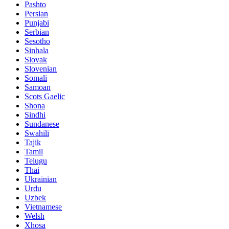
Pashto
Persian
Punjabi
Serbian
Sesotho
Sinhala
Slovak
Slovenian
Somali
Samoan
Scots Gaelic
Shona
Sindhi
Sundanese
Swahili
Tajik
Tamil
Telugu
Thai
Ukrainian
Urdu
Uzbek
Vietnamese
Welsh
Xhosa