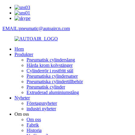
EMAIL:pneumatic@autoaircn.com
Hem
Produkter
Pneumatisk cylinderslang
Hårda krom kolvstänger
Cylinderrör i rostfritt stål
Pneumatiska cylindersatser
Pneumatiska cylindertillbehör
Pneumatisk cylinder
Extruderad aluminiumstång
Nyheter
Företagsnyheter
industri nyheter
Om oss
Om oss
Fabrik
Historia