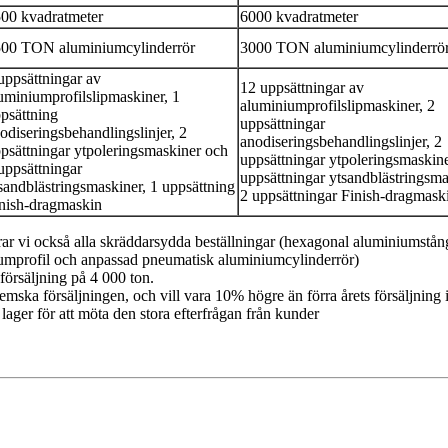
00 kvadratmeter
6000 kvadratmeter
00 TON aluminiumcylinderrör
3000 TON aluminiumcylinderrö
uppsättningar av
12 uppsättningar av
uminiumprofilslipmaskiner, 1
aluminiumprofilslipmaskiner, 2
psättning
uppsättningar
odiseringsbehandlingslinjer, 2
anodiseringsbehandlingslinjer, 2
psättningar ytpoleringsmaskiner och
uppsättningar ytpoleringsmaskin
uppsättningar
uppsättningar ytsandblästringsma
sandblästringsmaskiner, 1 uppsättning
2 uppsättningar Finish-dragmask
nish-dragmaskin
terar vi också alla skräddarsydda beställningar (hexagonal aluminiumstå
umprofil och anpassad pneumatisk aluminiumcylinderrör)
 försäljning på 4 000 ton.
mska försäljningen, och vill vara 10% högre än förra årets försäljning i
ger för att möta den stora efterfrågan från kunder