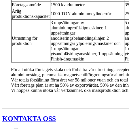
Företagsområde
1500 kvadratmeter
35
Årlig
1000 TON aluminiumcylinderrör
25
produktionskapacitet
3 uppsättningar av
5 
aluminiumprofilslipmaskiner, 1
al
uppsättningar
up
Utrustning för
anodiseringsbehandlingslinjer, 2
an
produktion
uppsättningar ytpoleringsmaskiner och
up
1 uppsättningar
1 
ytsandblästringsmaskiner, 1 uppsättning
yt
Finish-dragmaskin
Fi
För att utöka företagets skala och förbättra vår utrustning accep
aluminiumstång, pneumatisk magnetventilförgreningsrör alumini
Vår totala försäljning förra året var 58 miljoner yuan och en total
Vårt företags plan är att ha 50% av exportvärdet, 50% av den inhe
Vi hoppas kunna utöka vår verksamhet, öka massproduktion och la
KONTAKTA OSS