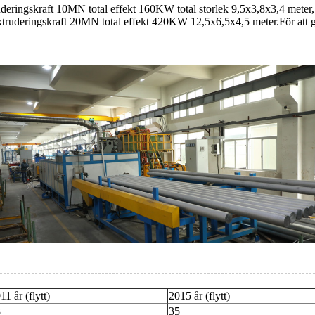
eringskraft 10MN total effekt 160KW total storlek 9,5x3,8x3,4 meter,
uderingskraft 20MN total effekt 420KW 12,5x6,5x4,5 meter.För att gö
11 år (flytt)
2015 år (flytt)
8
35