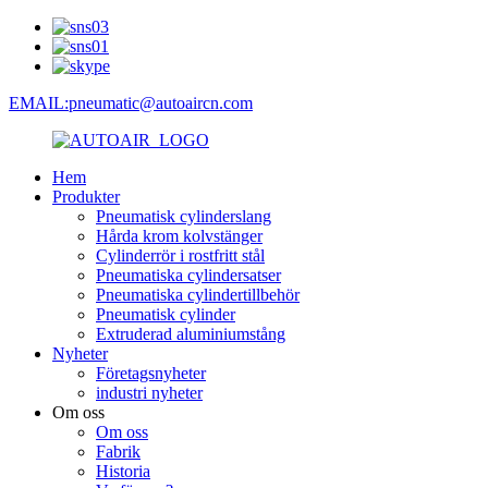
EMAIL:pneumatic@autoaircn.com
Hem
Produkter
Pneumatisk cylinderslang
Hårda krom kolvstänger
Cylinderrör i rostfritt stål
Pneumatiska cylindersatser
Pneumatiska cylindertillbehör
Pneumatisk cylinder
Extruderad aluminiumstång
Nyheter
Företagsnyheter
industri nyheter
Om oss
Om oss
Fabrik
Historia