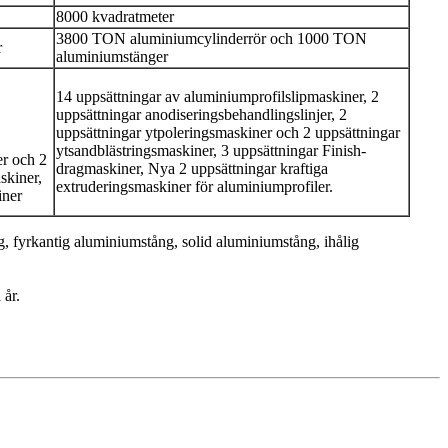
8000 kvadratmeter
3800 TON aluminiumcylinderrör och 1000 TON
r
aluminiumstänger
14 uppsättningar av aluminiumprofilslipmaskiner, 2
uppsättningar anodiseringsbehandlingslinjer, 2
uppsättningar ytpoleringsmaskiner och 2 uppsättningar
ytsandblästringsmaskiner, 3 uppsättningar Finish-
er och 2
dragmaskiner, Nya 2 uppsättningar kraftiga
skiner,
extruderingsmaskiner för aluminiumprofiler.
iner
ng, fyrkantig aluminiumstång, solid aluminiumstång, ihålig
 år.