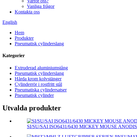
Varför oss?
Vanliga frågor
Kontakta oss
English
Hem
Produkter
Pneumatisk cylinderslang
Kategorier
Extruderad aluminiumstång
Pneumatisk cylinderslang
Hårda krom kolvstänger
Cylinderrör i rostfritt stål
Pneumatiska cylindersatser
Pneumatisk cylinder
Utvalda produkter
SI/SU/SAI ISO6431/6430 MICKEY MOUSE ANODI