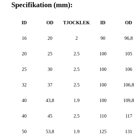
Specifikation (mm):
ID
OD
TJOCKLEK
ID
OD
16
20
2
90
96,8
20
25
2.5
100
105
25
30
2.5
100
106
32
37
2.5
100
106,8
40
43,8
1.9
100
109,8
40
45
2.5
110
117
50
53,8
1.9
125
131