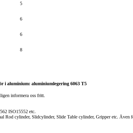
5
6
6
8
rör i aluminium: aluminiumlegering 6063 T5
gen informera oss fritt.
562 ISO15552 etc.
 Rod cylinder, Slidcylinder, Slide Table cylinder, Gripper etc. Även fö