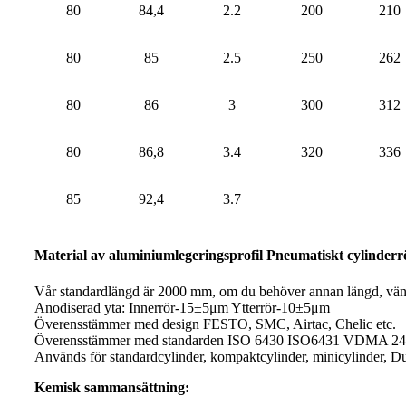
80
84,4
2.2
200
210
80
85
2.5
250
262
80
86
3
300
312
80
86,8
3.4
320
336
85
92,4
3.7
Material av aluminiumlegeringsprofil Pneumatiskt cylinder
Vår standardlängd är 2000 mm, om du behöver annan längd, vänli
Anodiserad yta: Innerrör-15±5μm Ytterrör-10±5μm
Överensstämmer med design FESTO, SMC, Airtac, Chelic etc.
Överensstämmer med standarden ISO 6430 ISO6431 VDMA 24
Används för standardcylinder, kompaktcylinder, minicylinder, Dual
Kemisk sammansättning: