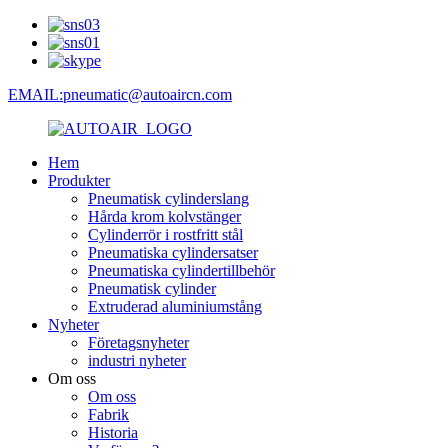
EMAIL:pneumatic@autoaircn.com
Hem
Produkter
Pneumatisk cylinderslang
Hårda krom kolvstänger
Cylinderrör i rostfritt stål
Pneumatiska cylindersatser
Pneumatiska cylindertillbehör
Pneumatisk cylinder
Extruderad aluminiumstång
Nyheter
Företagsnyheter
industri nyheter
Om oss
Om oss
Fabrik
Historia