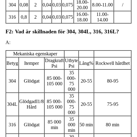
18.00-
304
0,08
2
0,04
0,03
0,075
8.00-11.00
/
20.00
16.00-
11.00-
316
0,8
2
0,04
0,03
0,075
18.00
14.00
F2: Vad är skillnaden för 304, 304L, 316, 316L?
A:
Mekaniska egenskaper
Dragkraft
Utbyte
Betyg
Itemper
Lång%
Rockwell hårdhet
Psi
Psi
35
85 000-
000-
304
Glödgat
20-55
80-95
105 000
75
000
35
GlödgadI1/8
85 000-
000-
304L
20-55
75-95
Hård
105 000
75
000
35
85 000
316
Glödgat
000
50 min
80 min
min
min
30