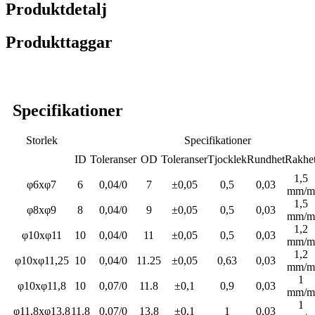
Produktdetalj
Produkttaggar
Specifikationer
Storlek
Specifikationer
ID
Toleranser
OD
Toleranser
Tjocklek
Rundhet
Rakhe
1,5
φ6xφ7
6
0,04/0
7
±0,05
0,5
0,03
mm/m
1,5
φ8xφ9
8
0,04/0
9
±0,05
0,5
0,03
mm/m
1,2
φ10xφ11
10
0,04/0
11
±0,05
0,5
0,03
mm/m
1,2
φ10xφ11,25
10
0,04/0
11.25
±0,05
0,63
0,03
mm/m
1
φ10xφ11,8
10
0,07/0
11.8
±0,1
0,9
0,03
mm/m
1
φ11,8xφ13,8
11.8
0,07/0
13.8
±0,1
1
0,03