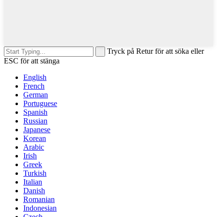
Tryck på Retur för att söka eller
ESC för att stänga
English
French
German
Portuguese
Spanish
Russian
Japanese
Korean
Arabic
Irish
Greek
Turkish
Italian
Danish
Romanian
Indonesian
Czech