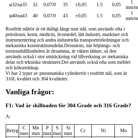
1
φ32xφ35
32
0,07/0
35
±0,05
1.5
0,05
mm/m
1
φ40xφ43
40
0,07/0
43
±0,05
1.5
0,05
mm/m
Rostfritt stålrör är ett ihåligt långt runt stål, som används ofta i
petroleum, kemi, medicin, livsmedel, lätt industri, maskiner och
instrumentering och andra industriella transportrörledningar och
mekaniska konstruktionsdelar.Dessutom, när böjnings- och
torsionshållfastheten är desamma, är vikten lättare, så den
används också i stor utsträckning vid tillverkning av mekaniska
delar och tekniska strukturer.Det används också ofta som möbler
och köksredskap.
Vi har 2 typer av pneumatiska cylinderrör i rostfritt stål, som är
316L kvalitet och 304 kvaliteter.
Vanliga frågor:
F1: Vad är skillnaden för 304 Grade och 316 Grade?
A:
C
Mn
P
S
Si
Betyg
Cr
Ni
Mo
max
max
max
max
max