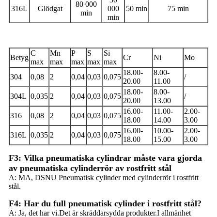
80 000
316L
Glödgat
000
50 min
75 min
min
min
C
Mn
P
S
Si
Betyg
Cr
Ni
Mo
max
max
max
max
max
18.00-
8.00-
304
0,08
2
0,04
0,03
0,075
/
20.00
11.00
18.00-
8.00-
304L
0,035
2
0,04
0,03
0,075
/
20.00
13.00
16.00-
11.00-
2.00-
316
0,08
2
0,04
0,03
0,075
18.00
14.00
3.00
16.00-
10.00-
2.00-
316L
0,035
2
0,04
0,03
0,075
18.00
15.00
3.00
F3: Vilka pneumatiska cylindrar måste vara gjorda
av pneumatiska cylinderrör av rostfritt stål
A: MA, DSNU Pneumatisk cylinder med cylinderrör i rostfritt
stål.
F4: Har du full pneumatisk cylinder i rostfritt stål?
A: Ja, det har vi.Det är skräddarsydda produkter.I allmänhet