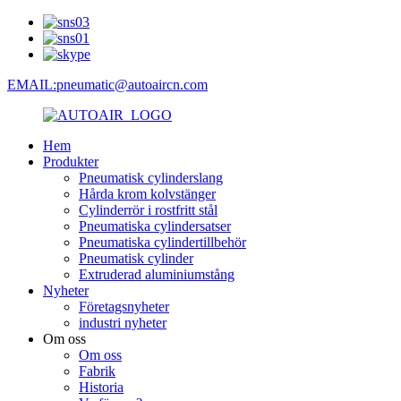
EMAIL:pneumatic@autoaircn.com
Hem
Produkter
Pneumatisk cylinderslang
Hårda krom kolvstänger
Cylinderrör i rostfritt stål
Pneumatiska cylindersatser
Pneumatiska cylindertillbehör
Pneumatisk cylinder
Extruderad aluminiumstång
Nyheter
Företagsnyheter
industri nyheter
Om oss
Om oss
Fabrik
Historia