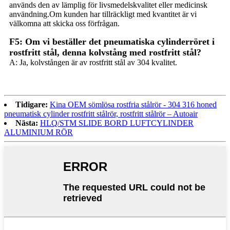
används den av lämplig för livsmedelskvalitet eller medicinsk
användning.Om kunden har tillräckligt med kvantitet är vi
välkomna att skicka oss förfrågan.
F5: Om vi ​​beställer det pneumatiska cylinderröret i
rostfritt stål, denna kolvstång med rostfritt stål?
A: Ja, kolvstången är av rostfritt stål av 304 kvalitet.
Tidigare:
Kina OEM sömlösa rostfria stålrör - 304 316 honed
pneumatisk cylinder rostfritt stålrör, rostfritt stålrör – Autoair
Nästa:
HLQ/STM SLIDE BORD LUFTCYLINDER
ALUMINIUM RÖR