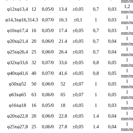
mm/m
1,2
φ12xφ13,4
12
0,05/0
13.4
±0,05
0,7
0,03
mm/m
1
φ14,3xφ16,3
14.3
0,07/0
16.3
±0,1
1
0,03
mm/m
1
φ16xφ17,4
16
0,05/0
17.4
±0,05
0,7
0,03
mm/m
1
φ20xφ21,4
20
0,06/0
21.4
±0,05
0,7
0,04
mm/m
1
φ25xφ26,4
25
0,06/0
26.4
±0,05
0,7
0,04
mm/m
1
φ32xφ33,6
32
0,07/0
33,6
±0,05
0,8
0,05
mm/m
1
φ40xφ41,6
40
0,07/0
41,6
±0,05
0,8
0,05
mm/m
1
φ50xφ52
50
0,06/0
52
±0,07
1
0,05
mm/m
1
φ63xφ65
63
0,06/0
65
±0,07
1
0,05
mm/m
1
φ16xφ18
16
0,05/0
18
±0,05
1
0,03
mm/m
1
φ20xφ22,8
20
0,06/0
22.8
±0,05
1.4
0,04
mm/m
1
φ25xφ27,8
25
0,06/0
27.8
±0,05
1.4
0,04
mm/m