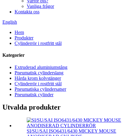
Varför oss?
Vanliga frågor
Kontakta oss
English
Hem
Produkter
Cylinderrör i rostfritt stål
Kategorier
Extruderad aluminiumstång
Pneumatisk cylinderslang
Hårda krom kolvstänger
Cylinderrör i rostfritt stål
Pneumatiska cylindersatser
Pneumatisk cylinder
Utvalda produkter
SI/SU/SAI ISO6431/6430 MICKEY MOUSE