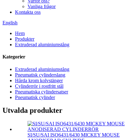
Varför oss?
Vanliga frågor
Kontakta oss
English
Hem
Produkter
Extruderad aluminiumstång
Kategorier
Extruderad aluminiumstång
Pneumatisk cylinderslang
Hårda krom kolvstänger
Cylinderrör i rostfritt stål
Pneumatiska cylindersatser
Pneumatisk cylinder
Utvalda produkter
SI/SU/SAI ISO6431/6430 MICKEY MOUSE