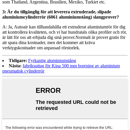
som Thailand, Argentina, Brasilien, Mexiko, Turkiet etc.
3: Är du tillgänglig för att leverera extruderade, slipade
aluminiumcylinderrör (6061 aluminiumstång) slangprover?
A: Ja, Autoair kan tillhandahålla ett extruderat aluminiumrör för dig
att kontrollera kvaliteten, och vi har hundratals olika profiler och rör,
är lätt för oss att erbjuda dig små prover.Normalt är provet gratis för
att spara dina kostnader, men det kommer att kräva
verktygskostnader om anpassad rörstorlek.
Tidigare:
Fyrkantig aluminiumstång
Nästa:
fabriksuttag för Kina 500 mm borrning av aluminium
pneumatisk cylinderrör