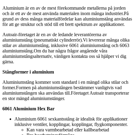
Aluminium är en av de mest förekommande metallerna på jorden
och är ett av de mest använda materialen inom många industrier.På
grund av dess många materialfördelar kan aluminiumstång användas
för att ge struktur och stöd till ett brett spektrum av applikationer.
Autoair-företaget är en av de ledande leverantörerna av
aluminiumstång (pneumatiskt cylinderrör).Vi levererar många olika
stilar av aluminiumstång, inklusive 6061 aluminiumstång och 6063
aluminiumstång.Om du har några frågor angående våra
aluminiumstångsalternativ, vänligen kontakta oss så hjälper vi dig
gärna.
Stångformer i aluminium
Aluminiumstång kommer som standard i en mängd olika stilar och
former.Formen på aluminiumstången bestämmer vanligtvis vad
aluminiumstången ska användas till.Företaget Autoair transporterar
en stor mängd aluminiumstänger.
6061 Aluminium Hex Bar
Aluminium 6061 sexkantsstång är idealisk för applikationer
inklusive ventiler, kopplingar, kopplingar, flygkomponenter.
Kan vara varmbearbetad eller kallbearbetad